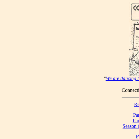
"
We are dancing t
Connecti
Re
Par
Par
Season 
F