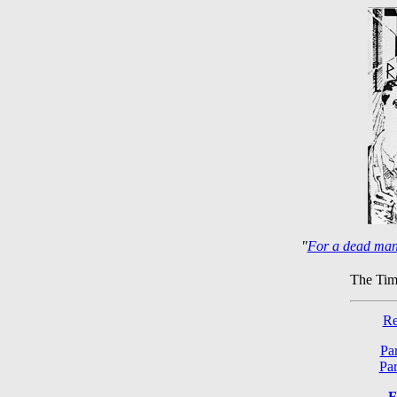
"
For a dead man,
The Tim
Re
Par
Par
F